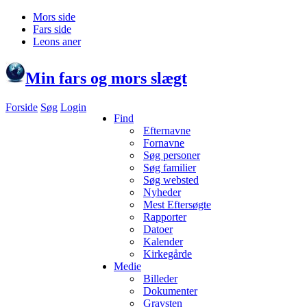
Mors side
Fars side
Leons aner
Min fars og mors slægt
Forside
Søg
Login
Find
Efternavne
Fornavne
Søg personer
Søg familier
Søg websted
Nyheder
Mest Eftersøgte
Rapporter
Datoer
Kalender
Kirkegårde
Medie
Billeder
Dokumenter
Gravsten