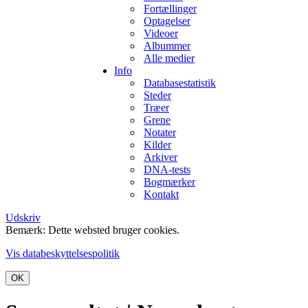
Fortællinger
Optagelser
Videoer
Albummer
Alle medier
Info
Databasestatistik
Steder
Træer
Grene
Notater
Kilder
Arkiver
DNA-tests
Bogmærker
Kontakt
Udskriv
Bemærk: Dette websted bruger cookies.
Vis databeskyttelsespolitik
OK