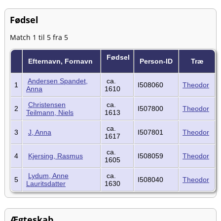
Fødsel
Match 1 til 5 fra 5
Fødsel
Efternavn, Fornavn
Person-ID
Træ
Andersen Spandet,
ca.
1
I508060
Theodor
Anna
1610
Christensen
ca.
2
I507800
Theodor
Teilmann, Niels
1613
ca.
3
J, Anna
I507801
Theodor
1617
ca.
4
Kjersing, Rasmus
I508059
Theodor
1605
Lydum, Anne
ca.
5
I508040
Theodor
Lauritsdatter
1630
Ægteskab