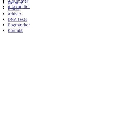
Albummer
Notater
Alle medier
Kilder
Arkiver
DNA-tests
Bogmærker
Kontakt