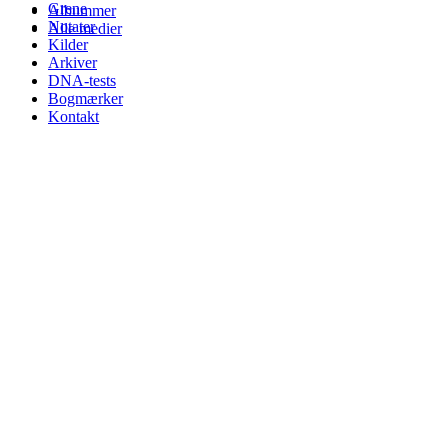
Grene
Albummer
Notater
Alle medier
Kilder
Arkiver
DNA-tests
Bogmærker
Kontakt