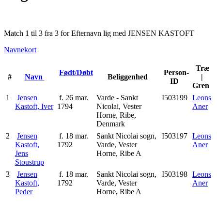
Match 1 til 3 fra 3 for Efternavn lig med JENSEN KASTOFT
Navnekort
Træ
Født/Døbt
Person-
#
Navn
Beliggenhed
|
ID
Gren
1
Jensen
f. 26 mar.
Varde - Sankt
I503199
Leons
Kastoft, Iver
1794
Nicolai, Vester
Aner
Horne, Ribe,
Denmark
2
Jensen
f. 18 mar.
Sankt Nicolai sogn,
I503197
Leons
Kastoft,
1792
Varde, Vester
Aner
Jens
Horne, Ribe A
Stoustrup
3
Jensen
f. 18 mar.
Sankt Nicolai sogn,
I503198
Leons
Kastoft,
1792
Varde, Vester
Aner
Peder
Horne, Ribe A