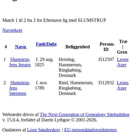
Match 1 til 2 fra 2 for Efternavn lig med SLUMSTRUP
Navnekort
Træ
Født/Døbt
Person-
#
Navn
Beliggenhed
|
ID
Gren
1
Slumstrup,
f. 29 aug.
Herning,
I512597
Leons
Jens Jensen
1825
Hammerum,
Aner
Ringkøbing,
Denmark
2
Slumstrup,
f. nov.
Rind, Hammerum,
I512932
Leons
Jens
1789
Ringkøbing,
Aner
Sørensen
Denmark
Webstedet drives af
The Next Generation of Genealogy Sitebuilding
v. 15.0.4, forfattet af Darrin Lythgoe © 2001-2026.
Opdateres af
Leon Sønderskov
. |
EU-persondataforordningen
.