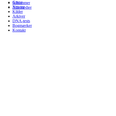
Grene
Albummer
Notater
Alle medier
Kilder
Arkiver
DNA-tests
Bogmærker
Kontakt