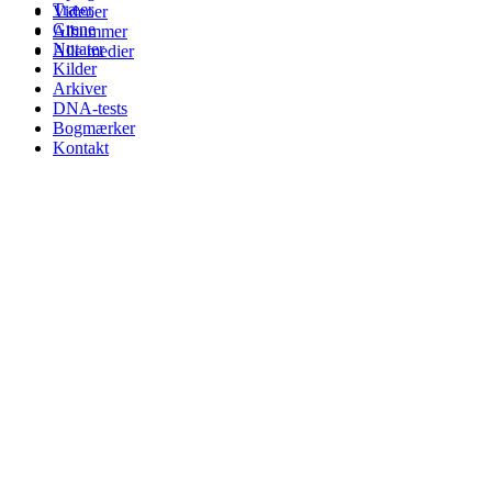
Træer
Videoer
Grene
Albummer
Notater
Alle medier
Kilder
Arkiver
DNA-tests
Bogmærker
Kontakt