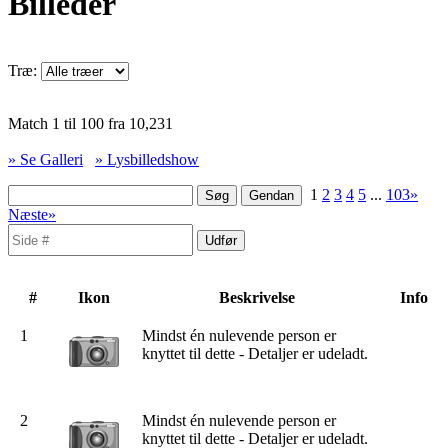
Billeder
Træ:
Match 1 til 100 fra 10,231
» Se Galleri
» Lysbilledshow
1
2
3
4
5
...
103»
Næste»
#
Ikon
Beskrivelse
Info
1
Mindst én nulevende person er
knyttet til dette - Detaljer er udeladt.
2
Mindst én nulevende person er
knyttet til dette - Detaljer er udeladt.