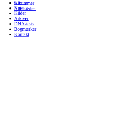
Grene
Albummer
Notater
Alle medier
Kilder
Arkiver
DNA-tests
Bogmærker
Kontakt