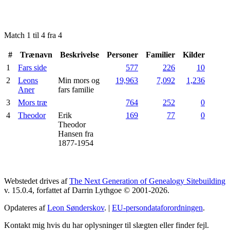
Match 1 til 4 fra 4
#
Trænavn
Beskrivelse
Personer
Familier
Kilder
1
Fars side
577
226
10
2
Leons
Min mors og
19,963
7,092
1,236
Aner
fars familie
3
Mors træ
764
252
0
4
Theodor
Erik
169
77
0
Theodor
Hansen fra
1877-1954
Webstedet drives af
The Next Generation of Genealogy Sitebuilding
v. 15.0.4, forfattet af Darrin Lythgoe © 2001-2026.
Opdateres af
Leon Sønderskov
. |
EU-persondataforordningen
.
Kontakt mig hvis du har oplysninger til slægten eller finder fejl.