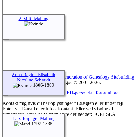
A.M.R. Malling
Anna Regine Elisabeth
Webstedet drives af
The Next Generation of Genealogy Sitebuilding
Nicoline Schmidt
v. 15.0.4, forfattet af Darrin Lythgoe © 2001-2026.
1806-1869
Opdateres af
Leon Sønderskov
. |
EU-persondataforordningen
.
Kontakt mig hvis du har oplysninger til slægten eller finder fejl.
Enten via E-mail eller Info - Kontakt. Eller ved visning af
personnavn, vælg da feltet til højre der hedder: FORESLÅ
Lars Terpager Malling
1797-1835
Skift til standardvisning