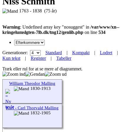
Niss Schmith
1763 - 1838 (75 år)
Warning
: Undefined array key "nosuggest" in
/var/www/xn--
kringelumslgten-7lb.dk/tng12/genlib.php
on line
534
Generationer:
Standard
|
Kompakt
|
Lodret
|
Kun tekst
|
Register
|
Tabeller
Træk eller rul for at se mere af diagrammet.
William Theodor Malling
1830-1913
Karl - Carl Thorvald Malling
1832-1905