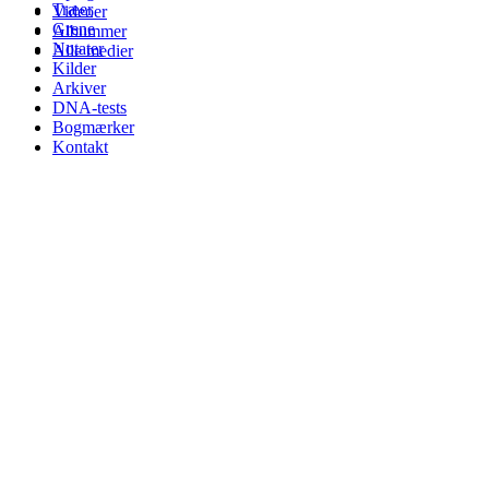
Træer
Videoer
Grene
Albummer
Notater
Alle medier
Kilder
Arkiver
DNA-tests
Bogmærker
Kontakt