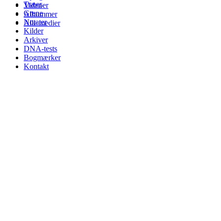
Træer
Videoer
Grene
Albummer
Notater
Alle medier
Kilder
Arkiver
DNA-tests
Bogmærker
Kontakt