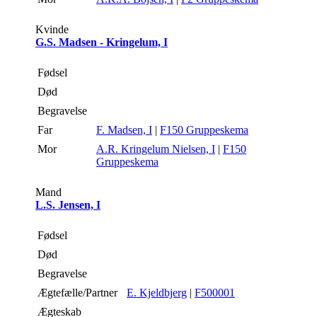
Kvinde
G.S. Madsen - Kringelum, I
Fødsel
Død
Begravelse
Far
F. Madsen, I
|
F150 Gruppeskema
Mor
A.R. Kringelum Nielsen, I
|
F150
Gruppeskema
Mand
L.S. Jensen, I
Fødsel
Død
Begravelse
Ægtefælle/Partner
E. Kjeldbjerg
|
F500001
Ægteskab