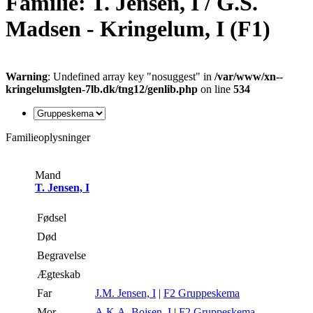
Familie: T. Jensen, I / G.S.
Madsen - Kringelum, I (F1)
Warning
: Undefined array key "nosuggest" in
/var/www/xn--
kringelumslgten-7lb.dk/tng12/genlib.php
on line
534
Familieoplysninger
Mand
T. Jensen, I
Fødsel
Død
Begravelse
Ægteskab
Far
J.M. Jensen, I
|
F2 Gruppeskema
Mor
A.K.A. Bojsen, I
|
F2 Gruppeskema