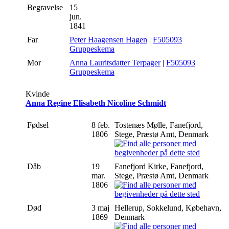
Begravelse
15
jun.
1841
Far
Peter Haagensen Hagen
|
F505093
Gruppeskema
Mor
Anna Lauritsdatter Terpager
|
F505093
Gruppeskema
Kvinde
Anna Regine Elisabeth Nicoline Schmidt
Fødsel
8 feb.
Tostenæs Mølle, Fanefjord,
1806
Stege, Præstø Amt, Denmark
Dåb
19
Fanefjord Kirke, Fanefjord,
mar.
Stege, Præstø Amt, Denmark
1806
Død
3 maj
Hellerup, Sokkelund, Købehavn,
1869
Denmark