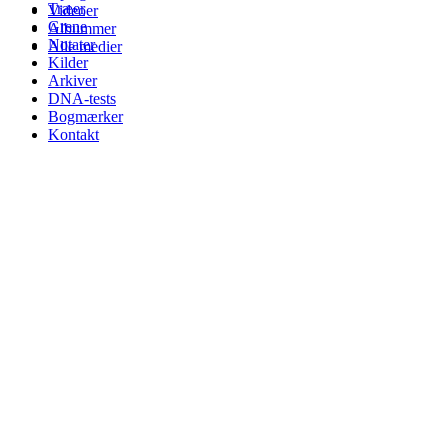
Træer
Videoer
Grene
Albummer
Notater
Alle medier
Kilder
Arkiver
DNA-tests
Bogmærker
Kontakt