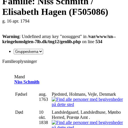
Familie: Niss Schmith /
Elisabeth Hagen (F505086)
g. 16 apr. 1794
Warning
: Undefined array key "nosuggest" in
/var/www/xn--
kringelumslgten-7lb.dk/tng12/genlib.php
on line
534
Familieoplysninger
Mand
Niss Schmith
Fødsel
aug.
Pjedsted, Holmans, Vejle, Denmark
1763
Død
10
Landsledgaard, Landsledhuse, Mønbo
okt.
Herred, Præstø Amt .
1838