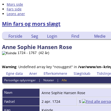
Mors side
Fars side
Leons aner
Min fars og mors slægt
Forside
Søg
Login
Find
Medie
Anne Sophie Hansen Rose
1724 - 1767 (42 år)
Warning
: Undefined array key "nosuggest" in
/var/www/xn--krin
Egne data
Aner
Efterkommere
Slægtskab
Tidslinje
Personlige oplysninger
|
Notater
|
Alle
Navn
Anne Sophie Hansen
Rose
Fødsel
2 apr. 1724
S
Køn
Kvinde