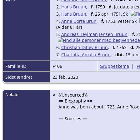
2.
Hans Bruun
,
f.
1750
d.
Ja, dato uke
3.
Hans Bruun
,
f.
25 apr. 1751, Sk
4.
Anne Dorte Brun
,
f.
1753, Vester Sk
(Alder 81 år)
5.
Andreas Teylman Jensen Bruun
,
f.
25
6.
Christian Ditlev Bruun
,
f.
1763
d.
25
7.
Charlotta Amalia Bruun
,
dbt.
13 jun.
Familie-ID
F106
Gruppeskema
|
F
Sidst ændret
23 feb. 2020
Notater
{{Unsourced}}
== Biography ==
Anne was born about 1723. Anne Rose .
== Sources ==