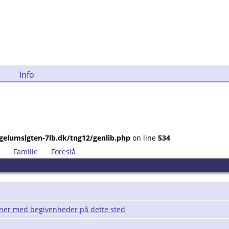
Info
gelumslgten-7lb.dk/tng12/genlib.php
on line
534
Familie
Foreslå