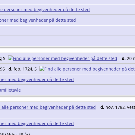
rg S
d.
20 m
696
d.
feb. 1724, S
amilietavle
d.
nov. 1782, Ves
6 (Alder 48 år)