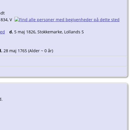
ndt
1834, V
d.
5 maj 1826, Stokkemarke, Lollands S
d.
28 maj 1765 (Alder ~ 0 år)
d.