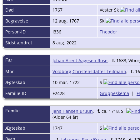
Død
1767
Vester Sk
Begravelse
12 aug. 1767
Sk
Person-ID
I336
Theodor
Sidst ændret
8 aug. 2022
Far
Johan Arent Aagesen Rose
,
f.
1683, Vibo
Mor
Voldborg Christensdatter Teilmann
,
f.
1
Ægteskab
10 mar. 1722
S
Familie-ID
F2428
Gruppeskema
|
F
Familie
Jens Hansen Bruun
,
f.
ca. 1718, S
(Alder 64 år)
Ægteskab
1747
S
Børn
1.
Johannes Rose Bruun
,
f.
1748
d.
179