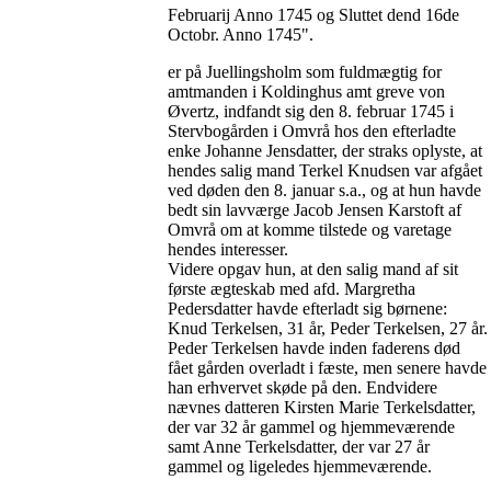
Februarij Anno 1745 og Sluttet dend 16de
Octobr. Anno 1745".
er på Juellingsholm som fuldmægtig for
amtmanden i Koldinghus amt greve von
Øvertz, indfandt sig den 8. februar 1745 i
Stervbogården i Omvrå hos den efterladte
enke Johanne Jensdatter, der straks oplyste, at
hendes salig mand Terkel Knudsen var afgået
ved døden den 8. januar s.a., og at hun havde
bedt sin lavværge Jacob Jensen Karstoft af
Omvrå om at komme tilstede og varetage
hendes interesser.
Videre opgav hun, at den salig mand af sit
første ægteskab med afd. Margretha
Pedersdatter havde efterladt sig børnene:
Knud Terkelsen, 31 år, Peder Terkelsen, 27 år.
Peder Terkelsen havde inden faderens død
fået gården overladt i fæste, men senere havde
han erhvervet skøde på den. Endvidere
nævnes datteren Kirsten Marie Terkelsdatter,
der var 32 år gammel og hjemmeværende
samt Anne Terkelsdatter, der var 27 år
gammel og ligeledes hjemmeværende.