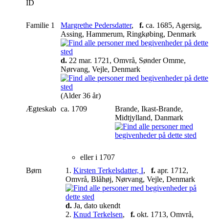
ID
Familie 1
Margrethe Pedersdatter
,
f.
ca. 1685, Agersig,
Assing, Hammerum, Ringkøbing, Denmark
d.
22 mar. 1721, Omvrå, Sønder Omme,
Nørvang, Vejle, Denmark
(Alder 36 år)
Ægteskab
ca. 1709
Brande, Ikast-Brande,
Midtjylland, Danmark
eller i 1707
Børn
1.
Kirsten Terkelsdatter, I
,
f.
apr. 1712,
Omvrå, Blåhøj, Nørvang, Vejle, Denmark
d.
Ja, dato ukendt
2.
Knud Terkelsen
,
f.
okt. 1713, Omvrå,