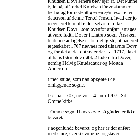
Knudsen Dovr senere blev ejer af. Det kunne
tyde på, at Terkel Knudsen Dovr stammer
herfra og formodentlig er en sønnesøn eller
dattersøn af denne Terkel Jensen, hvad der jo
meget vel kan tilfældet, selvom Terkel
Knudsen Dovr - som ovenfor anført- antages
at være født i Dover i Lintrup sogn. Årsagen
til denne antagelse er for det første, at han ved
ægteskabet 1707 nævnes med tilnavnte Dovr,
og for det andet optræder der i - i 1717, da et
af hans børn blev døbt, 2 fadere fra Dover,
nemlig Helvig Knudsdatter og Morten
Andersen.
t med stude, som han opkøbte i de
omliggende sogne.
t 6. maj 1707, og viet 14. juni 1707 i Sdr.
Omme kirke.
. Omme sogn. Hans skøde på gården er ikke
bevaret.
r nogenlunde bevaret, og her er der anført
med store, stærkt svungne bogstaver: