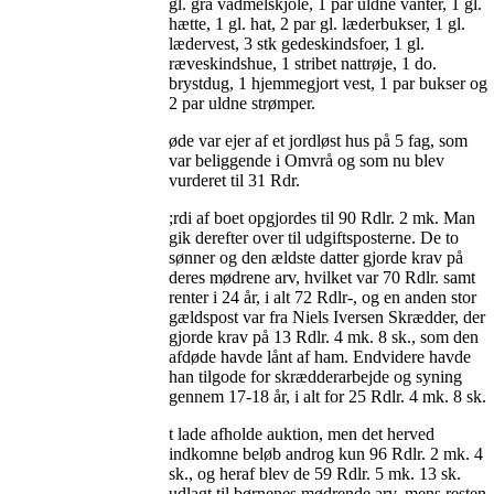
gl. grå vadmelskjole, 1 par uldne vanter, 1 gl.
hætte, 1 gl. hat, 2 par gl. læderbukser, 1 gl.
lædervest, 3 stk gedeskindsfoer, 1 gl.
ræveskindshue, 1 stribet nattrøje, 1 do.
brystdug, 1 hjemmegjort vest, 1 par bukser og
2 par uldne strømper.
øde var ejer af et jordløst hus på 5 fag, som
var beliggende i Omvrå og som nu blev
vurderet til 31 Rdr.
;rdi af boet opgjordes til 90 Rdlr. 2 mk. Man
gik derefter over til udgiftsposterne. De to
sønner og den ældste datter gjorde krav på
deres mødrene arv, hvilket var 70 Rdlr. samt
renter i 24 år, i alt 72 Rdlr-, og en anden stor
gældspost var fra Niels Iversen Skrædder, der
gjorde krav på 13 Rdlr. 4 mk. 8 sk., som den
afdøde havde lånt af ham. Endvidere havde
han tilgode for skrædderarbejde og syning
gennem 17-18 år, i alt for 25 Rdlr. 4 mk. 8 sk.
t lade afholde auktion, men det herved
indkomne beløb androg kun 96 Rdlr. 2 mk. 4
sk., og heraf blev de 59 Rdlr. 5 mk. 13 sk.
udlagt til børnenes mødrende arv, mens resten