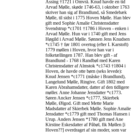
Assing †1721 i Omvrå. Knud havde en tid
Arvad Mølle, skøde 1746-63, i oktober 1763
skriver han sig af Brandlund, så Smedebæk
Mølle, til sidst i 1775 Hoven Mølle. Han blev
gift med Sophie Amalie Christensdatter
Svendstrup *c1701 †1786 i Hoven - enken i
Arvad Mølle. Hun var i 1740 gift med Jens
Høgild i Arvad Mølle. Sønnen Jens Knudsen
*c1745 † før 1801 overtog (efter I. Karstoft)
1779 møllen i Hoven, hvor han var i
folketællingen 1787. Han blev gift - af
Brandlund - 1768 i Randbøl med Karen
Christensdatter af Almstok *c1743 †1804 i
Hoven, de havde otte børn (seks levede):
Knud Jensen *c1771 (måske i Brandlund),
Langelund Mølle, Ringive. Gift 1802 med
Karen Abrahamsdatter, datter af den tidligere
møller. Anne Johanne Jensdatter *c1773.
Søren Ancker Jensen *c1777, Skierbek
Mølle, Ølgod. Gift med Mette Marie
Madsdatter af Skierbek Mølle. Sophie Amalie
Jensdatter *c1779 gift med Thomas Hansen i
Urup. Anders Jensen *1780 gift med Ane
Kirstine Eskesdatter af Påbøl, fik Møllen [i
Hoven??] overdraget af sin moder, som var