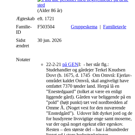
(Alder 86 år)
Ægteskab
eft. 1721
Familie-
F503504
Gruppeskema
|
Familietavle
ID
Sidst
30 jun. 2026
ændret
Notater
22-2-21
på GEN
I: - her står flg.:
Studehandler og gårdejer Terkel Knudsen
Dovr (b. 1675, d. 1745 Om Omvrå: Ejerlav-
området kaldet Omvrå, skal angiveligt have
omfattet 7370 tønder land. Herpå lå en
”Enestedgaard” (tolket at være en enligt
liggende gård). Gården var beliggende på en
”pold” (højt punkt) tæt ved nordbredden af
Omme Å. (Noget vest for den nuværende
”Enstedgård”). Udover lidt dyrket jord og de
for husdyrene livsvigtige enge samt moserne,
var der også noget egekrat eller egeskov.
Resten – den største del – har i århundreder
ligget ud i store hedestrækninger.