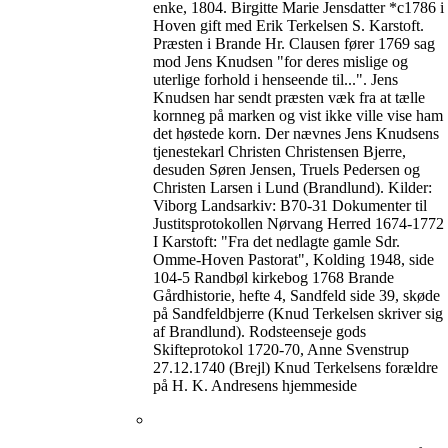
enke, 1804. Birgitte Marie Jensdatter *c1786 i
Hoven gift med Erik Terkelsen S. Karstoft.
Præsten i Brande Hr. Clausen fører 1769 sag
mod Jens Knudsen "for deres mislige og
uterlige forhold i henseende til...". Jens
Knudsen har sendt præsten væk fra at tælle
kornneg på marken og vist ikke ville vise ham
det høstede korn. Der nævnes Jens Knudsens
tjenestekarl Christen Christensen Bjerre,
desuden Søren Jensen, Truels Pedersen og
Christen Larsen i Lund (Brandlund). Kilder:
Viborg Landsarkiv: B70-31 Dokumenter til
Justitsprotokollen Nørvang Herred 1674-1772
I Karstoft: "Fra det nedlagte gamle Sdr.
Omme-Hoven Pastorat", Kolding 1948, side
104-5 Randbøl kirkebog 1768 Brande
Gårdhistorie, hefte 4, Sandfeld side 39, skøde
på Sandfeldbjerre (Knud Terkelsen skriver sig
af Brandlund). Rodsteenseje gods
Skifteprotokol 1720-70, Anne Svenstrup
27.12.1740 (Brejl) Knud Terkelsens forældre
på H. K. Andresens hjemmeside