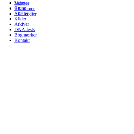
Træer
Videoer
Grene
Albummer
Notater
Alle medier
Kilder
Arkiver
DNA-tests
Bogmærker
Kontakt