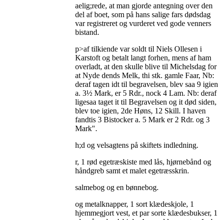
aelig;rede, at man gjorde antegning over den
del af boet, som på hans salige fars dødsdag
var registreret og vurderet ved gode venners
bistand.
p>af tilkiende var soldt til Niels Ollesen i
Karstoft og betalt langt forhen, mens af ham
overladt, at den skulle blive til Michelsdag for
at Nyde dends Melk, thi stk. gamle Faar, Nb:
deraf tagen idt til begravelsen, blev saa 9 igien
a. 3½ Mark, er 5 Rdr., nock 4 Lam. Nb: deraf
ligesaa taget it til Begravelsen og it død siden,
blev toe igien, 2de Høns, 12 Skill. I haven
fandtis 3 Bistocker a. 5 Mark er 2 Rdr. og 3
Mark".
h;d og velsagtens på skiftets indledning.
r, 1 rød egetræskiste med lås, hjørnebånd og
håndgreb samt et malet egetræsskrin.
salmebog og en bønnebog.
og metalknapper, 1 sort klædeskjole, 1
hjemmegjort vest, et par sorte klædesbukser, 1