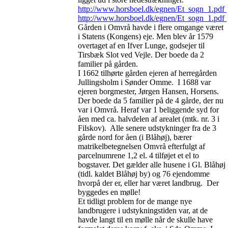
http://www.horsboel.dk/egnen/Et_sogn_1.pdf
http://www.horsboel.dk/egnen/Et_sogn_1.pdf
Gården i Omvrå havde i flere omgange været
i Statens (Kongens) eje. Men blev år 1579
overtaget af en Ifver Lunge, godsejer til
Tirsbæk Slot ved Vejle. Der boede da 2
familier på gården.
I 1662 tilhørte gården ejeren af herregården
Jullingsholm i Sønder Omme. I 1688 var
ejeren borgmester, Jørgen Hansen, Horsens.
Der boede da 5 familier på de 4 gårde, der nu
var i Omvrå. Heraf var 1 beliggende syd for
åen med ca. halvdelen af arealet (mtk. nr. 3 i
Filskov). Alle senere udstykninger fra de 3
gårde nord for åen (i Blåhøj), bærer
matrikelbetegnelsen Omvrå efterfulgt af
parcelnumrene 1,2 el. 4 tilføjet et el to
bogstaver. Det gælder alle husene i Gl. Blåhøj
(tidl. kaldet Blåhøj by) og 76 ejendomme
hvorpå der er, eller har været landbrug. Der
byggedes en mølle!
Et tidligt problem for de mange nye
landbrugere i udstykningstiden var, at de
havde langt til en mølle når de skulle have