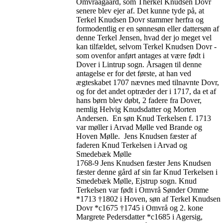
Omvraagaard, som Therkel Knudsen Dovr
senere blev ejer af. Det kunne tyde på, at
Terkel Knudsen Dovr stammer herfra og
formodentlig er en sønnesøn eller dattersøn af
denne Terkel Jensen, hvad der jo meget vel
kan tilfældet, selvom Terkel Knudsen Dovr -
som ovenfor anført antages at være født i
Dover i Lintrup sogn. Årsagen til denne
antagelse er for det første, at han ved
ægteskabet 1707 nævnes med tilnavnte Dovr,
og for det andet optræder der i 1717, da et af
hans børn blev døbt, 2 fadere fra Dover,
nemlig Helvig Knudsdatter og Morten
Andersen. En søn Knud Terkelsen f. 1713
var møller i Arvad Mølle ved Brande og
Hoven Mølle. Jens Knudsen fæster af
faderen Knud Terkelsen i Arvad og
Smedebæk Mølle
1768-9 Jens Knudsen fæster Jens Knudsen
fæster denne gård af sin far Knud Terkelsen i
Smedebæk Mølle, Ejstrup sogn. Knud
Terkelsen var født i Omvrå Sønder Omme
*1713 †1802 i Hoven, søn af Terkel Knudsen
Dovr *c1675 †1745 i Omvrå og 2. kone
Margrete Pedersdatter *c1685 i Agersig,