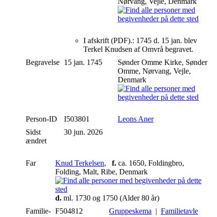
Nørvang, Vejle, Denmark
I afskrift (PDF).: 1745 d. 15 jan. blev
Terkel Knudsen af Omvrå begravet.
Begravelse
15 jan. 1745
Sønder Omme Kirke, Sønder
Omme, Nørvang, Vejle,
Denmark
Person-ID
I503801
Leons Aner
Sidst
30 jun. 2026
ændret
Far
Knud Terkelsen
,
f.
ca. 1650, Foldingbro,
Folding, Malt, Ribe, Denmark
d.
ml. 1730 og 1750 (Alder 80 år)
Familie-
F504812
Gruppeskema
|
Familietavle