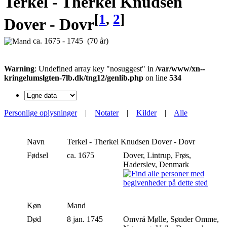
Terkel - Therkel Knudsen
[
1
,
2
]
Dover - Dovr
ca. 1675 - 1745 (70 år)
Warning
: Undefined array key "nosuggest" in
/var/www/xn--
kringelumslgten-7lb.dk/tng12/genlib.php
on line
534
Personlige oplysninger
|
Notater
|
Kilder
|
Alle
Navn
Terkel - Therkel Knudsen
Dover - Dovr
Fødsel
ca. 1675
Dover, Lintrup, Frøs,
Haderslev, Denmark
Køn
Mand
Død
8 jan. 1745
Omvrå Mølle, Sønder Omme,