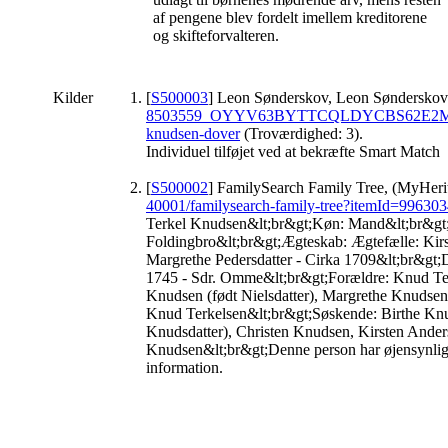
af pengene blev fordelt imellem kreditorene
og skifteforvalteren.
Kilder
[
S500003
] Leon Sønderskov, Leon Sønderskov 
8503559_OYYV63BYTTCQLDYCBS62E2M
knudsen-dover
(Troværdighed: 3).
Individuel tilføjet ved at bekræfte Smart Match
[
S500002
] FamilySearch Family Tree, (MyHeri
40001/familysearch-family-tree?itemId=9963
Terkel Knudsen&lt;br&gt;Køn: Mand&lt;br&gt;
Foldingbro&lt;br&gt;Ægteskab: Ægtefælle: Kirst
Margrethe Pedersdatter - Cirka 1709&lt;br&gt;
1745 - Sdr. Omme&lt;br&gt;Forældre: Knud Terk
Knudsen (født Nielsdatter), Margrethe Knudsen 
Knud Terkelsen&lt;br&gt;Søskende: Birthe Knud
Knudsdatter), Christen Knudsen, Kirsten Anders
Knudsen&lt;br&gt;Denne person har øjensynlig s
information.