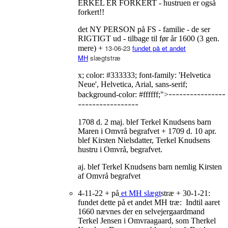
ERKEL ER FORKERT - hustruen er også
forkert!!
det NY PERSON på FS - familie - de ser
RIGTIGT ud - tilbage til før år 1600 (3 gen.
13-06-23
fundet på et andet
mere) +
MH
slægtstræ
x; color: #333333; font-family: 'Helvetica
Neue', Helvetica, Arial, sans-serif;
----------------
background-color: #ffffff;">
-----------------
1708 d. 2 maj. blef Terkel Knudsens barn
Maren i Omvrå begrafvet + 1709 d. 10 apr.
blef Kirsten Nielsdatter, Terkel Knudsens
hustru i Omvrå, begrafvet.
aj. blef Terkel Knudsens barn nemlig Kirsten
af Omvrå begrafvet
4-11-22 + på
et MH slægt
stræ + 30-1-21:
fundet dette på et andet MH træ: Indtil aaret
1660 nævnes der en selvejergaardmand
Terkel Jensen i Omvraagaard, som Therkel