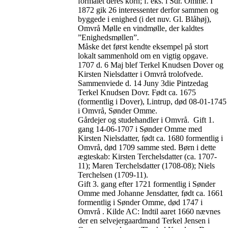
formalet deres korn; f. eks. i Sdr. Omme. I
1872 gik 26 interessenter derfor sammen og
byggede i enighed (i det nuv. Gl. Blåhøj),
Omvrå Mølle en vindmølle, der kaldtes
”Enighedsmøllen”.
Måske det først kendte eksempel på stort
lokalt sammenhold om en vigtig opgave.
1707 d. 6 Maj blef Terkel Knudsen Dover og
Kirsten Nielsdatter i Omvrå trolofvede.
Sammenviede d. 14 Juny 3die Pintzedag
Terkel Knudsen Dovr. Født ca. 1675
(formentlig i Dover), Lintrup, død 08-01-1745
i Omvrå, Sønder Omme.
Gårdejer og studehandler i Omvrå. Gift 1.
gang 14-06-1707 i Sønder Omme med
Kirsten Nielsdatter, født ca. 1680 formentlig i
Omvrå, død 1709 samme sted. Børn i dette
ægteskab: Kirsten Terchelsdatter (ca. 1707-
11); Maren Terchelsdatter (1708-08); Niels
Terchelsen (1709-11).
Gift 3. gang efter 1721 formentlig i Sønder
Omme med Johanne Jensdatter, født ca. 1661
formentlig i Sønder Omme, død 1747 i
Omvrå . Kilde AC: Indtil aaret 1660 nævnes
der en selvejergaardmand Terkel Jensen i