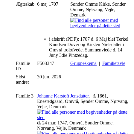
Ægteskab
6 maj 1707
Sønder Omme Kirke, Sønder
Omme, Nørvang, Vejle,
Demark
i afskrift (PDF): 1707 d. 6 Maj blef Terkel
Knudsen Dover og Kirsten Nielsdatter i
Omvrå trolofvede. Sammenviede d. 14
Juny 3die Pintzedag.
Familie-
F503347
Gruppeskema
|
Familietavle
ID
Sidst
30 jun. 2026
ændret
Familie 3
Johanne Karstoft Jensdatter
,
f.
1661,
Enestedgaard, Omvrå, Sønder Omme, Nørvang,
Vejle, Denmark
d.
24 mar. 1747, Omvrå, Sønder Omme,
Nørvang, Vejle, Denmark