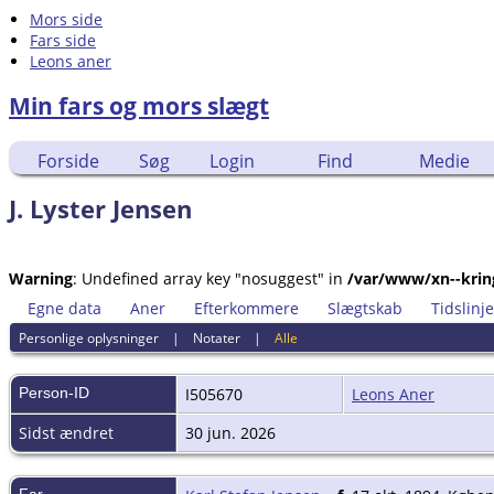
Mors side
Fars side
Leons aner
Min fars og mors slægt
Forside
Søg
Login
Find
Medie
J. Lyster Jensen
Warning
: Undefined array key "nosuggest" in
/var/www/xn--krin
Egne data
Aner
Efterkommere
Slægtskab
Tidslinje
Personlige oplysninger
|
Notater
|
Alle
Person-ID
I505670
Leons Aner
Sidst ændret
30 jun. 2026
Far