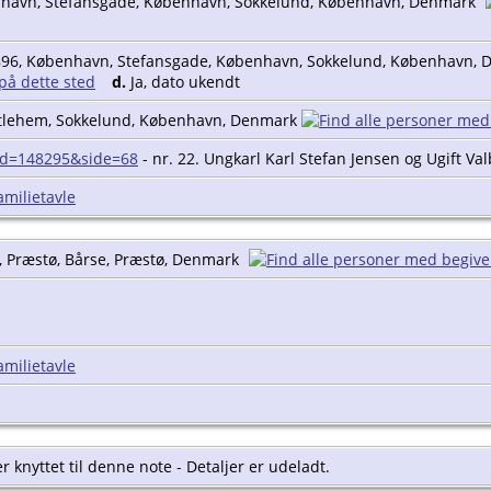
nhavn, Stefansgade, København, Sokkelund, København, Denmark
896, København, Stefansgade, København, Sokkelund, København,
d.
Ja, dato ukendt
etlehem, Sokkelund, København, Denmark
sid=148295&side=68
- nr. 22. Ungkarl Karl Stefan Jensen og Ugift Val
amilietavle
, Præstø, Bårse, Præstø, Denmark
amilietavle
 knyttet til denne note - Detaljer er udeladt.