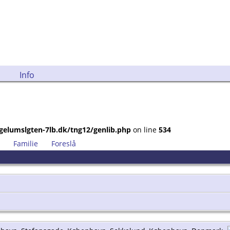
Info
gelumslgten-7lb.dk/tng12/genlib.php
on line
534
Familie
Foreslå