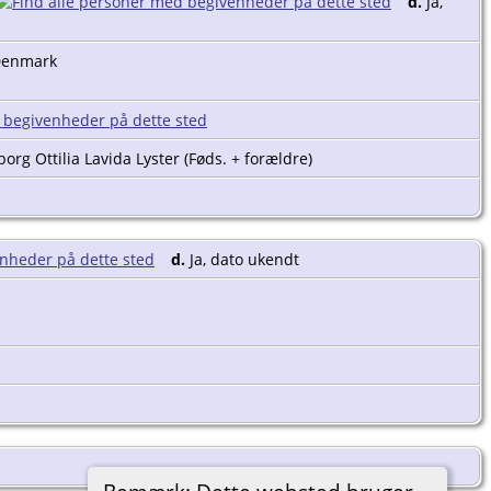
d.
Ja,
 Denmark
borg Ottilia Lavida Lyster (Føds. + forældre)
d.
Ja, dato ukendt