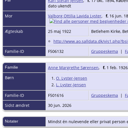
Karl Stefan Jensen
,
f.
17 okt. 1894, Købe
dato ukendt
Mor
Valborg Ottilia Lavida Lyster
,
f.
16 jun. 1
Ægteskab
25 maj 1922
Betlehem Kirke, B
http://www.ao.salldata.dk/vis1.php?b
Familie-ID
F506132
Gruppeskema
|
F
Familie
Anne Margrethe Sørensen
,
f.
1 feb. 1926
Børn
1.
O. Lyster-Jensen
2.
L. Lyster-Jensen
Familie-ID
F501616
Gruppeskema
|
F
Sidst ændret
30 jun. 2026
Notater
Mindst én nulevende eller privat person er