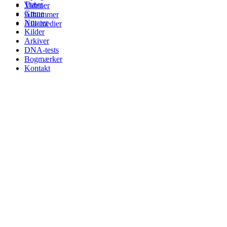
Træer
Videoer
Grene
Albummer
Notater
Alle medier
Kilder
Arkiver
DNA-tests
Bogmærker
Kontakt