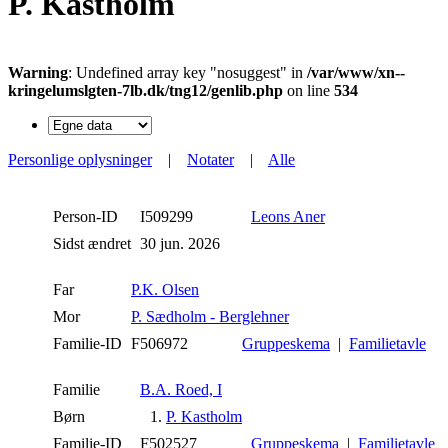
P. Kastholm
Warning
: Undefined array key "nosuggest" in
/var/www/xn--
kringelumslgten-7lb.dk/tng12/genlib.php
on line
534
Personlige oplysninger
|
Notater
|
Alle
Person-ID
I509299
Leons Aner
Sidst ændret
30 jun. 2026
Far
P.K. Olsen
Mor
P. Sædholm - Berglehner
Familie-ID
F506972
Gruppeskema
|
Familietavle
Familie
B.A. Roed, I
Børn
1.
P. Kastholm
Familie-ID
F502527
Gruppeskema
|
Familietavle