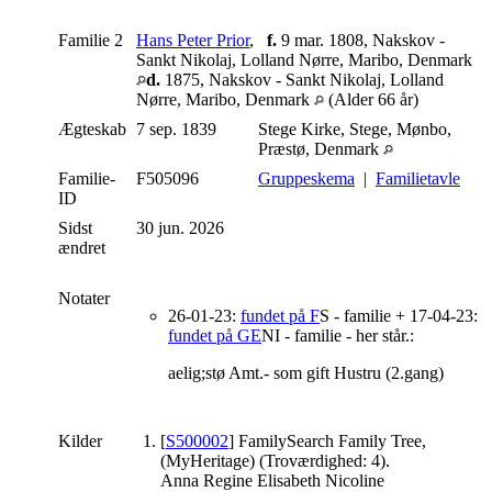
Familie 2
Hans Peter Prior
,
f.
9 mar. 1808, Nakskov -
Sankt Nikolaj, Lolland Nørre, Maribo, Denmark
d.
1875, Nakskov - Sankt Nikolaj, Lolland
Nørre, Maribo, Denmark
(Alder 66 år)
Ægteskab
7 sep. 1839
Stege Kirke, Stege, Mønbo,
Præstø, Denmark
Familie-
F505096
Gruppeskema
|
Familietavle
ID
Sidst
30 jun. 2026
ændret
Notater
26-01-23:
fundet på F
S - familie + 17-04-23:
fundet på GE
NI - familie - her står.:
aelig;stø Amt.- som gift Hustru (2.gang)
Kilder
[
S500002
] FamilySearch Family Tree,
(MyHeritage) (Troværdighed: 4).
Anna Regine Elisabeth Nicoline