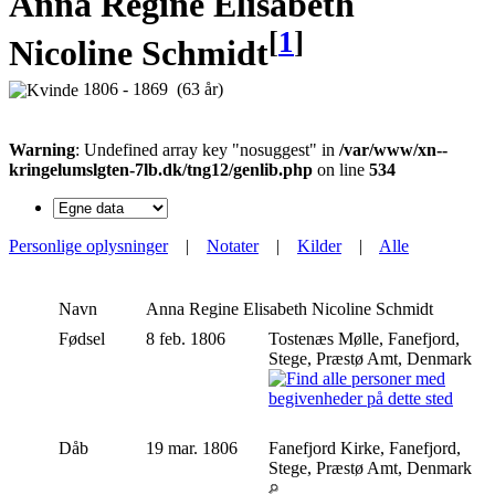
Anna Regine Elisabeth
[
1
]
Nicoline Schmidt
1806 - 1869 (63 år)
Warning
: Undefined array key "nosuggest" in
/var/www/xn--
kringelumslgten-7lb.dk/tng12/genlib.php
on line
534
Personlige oplysninger
|
Notater
|
Kilder
|
Alle
Navn
Anna Regine Elisabeth Nicoline
Schmidt
Fødsel
8 feb. 1806
Tostenæs Mølle, Fanefjord,
Stege, Præstø Amt, Denmark
Dåb
19 mar. 1806
Fanefjord Kirke, Fanefjord,
Stege, Præstø Amt, Denmark