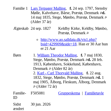
Familie 1
Lars Terpager Malling
,
f.
24 sep. 1797, Stensby
Mølle, Kalvehave, Bårse, Præstø, Denmark
d.
14 maj 1835, Stege, Mønbo, Præstø, Denmark
(Alder 37 år)
Ægteskab
24 sep. 1827
Keldby Kirke, Keldby, Mønbo,
Præstø, Denmark
http://www.ao.salldata.dk/vis1.php?
bsid=429909&side=18
. Han er 30 Aar hun
er 21 Aar
Børn
1.
William Theodor Malling
,
f.
7 maj 1830,
Stege, Mønbo, Præstø, Denmark
d.
28 feb.
1913, København, Sokkelund, København,
Denmark
(Alder 82 år)
2.
Karl - Carl Thorvald Malling
,
f.
22 aug.
1832, Stege, Mønbo, Præstø, Denmark
d.
1
maj 1905, Ålborg, Fleskum, Ålborg, Denmark
(Alder 72 år)
Familie-
F505081
Gruppeskema
|
Familietavle
ID
Sidst
30 jun. 2026
ændret