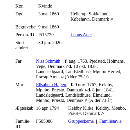
Køn
Kvinde
Død
3 maj 1869
Hellerup, Sokkelund,
Købehavn, Denmark
Begravelse
9 maj 1869
Person-ID
I515720
Leons Aner
Sidst
30 jun. 2026
ændret
Far
Niss Schmith
,
f.
aug. 1763, Pjedsted, Holmans,
Vejle, Denmark
d.
10 okt. 1838,
Landsledgaard, Landsledhuse, Mønbo Herred,
Præstø Amt .
(Alder 75 år)
Mor
Elisabeth Hagen
,
f.
9 nov. 1767, Keldby,
Mønbo, Præstø, Danmark
d.
8 jun. 1841,
Landsledgaard, Landsledhuse, Elmelund,
Mønbo, Præstø, Denmark
(Alder 73 år)
Ægteskab
16 apr. 1794
Keldby Kirke, Keldby, Mønbo,
Præstø, Denmark
Familie-
F505086
Gruppeskema
|
Familietavle
ID