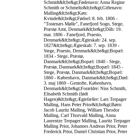
Schmidt&lt;br&gt;Fødenavn: Anna Regine
Schmith or Schmeltz&lt;br&gt;Giftenavn:
Malling&lt;br&gt;Køn:
Kvinde&lt;br&gt;Fødsel: 8. feb. 1806 -
"Tostenæs Mølle", Fanefjord Sogn, Stege,
Præstø Amt, Denmark&lt;br&gt;Dåb: 19.
mar. 1806 - Fanefjord, Praesto,
Denmark&lt;br&gt;Ægteskab: 24. sep.
1827&lt;br&gt;Ægteskab: 7. sep. 1839 -
Stege, Praesto, Denmark&lt;br&gt;Bopæl:
1834 - Stege, Præstø,
Danmark&lt;br&gt;Bopæl: 1840 - Stege,
Præstø, Danmark&lt;br&gt;Bopæl: 1845 -
Stege, Præstø, Danmark&lt;br&gt;Bopæl:
1860 - København, Danmark&lt;br&gt;Død:
3. maj 1869 - Gentofte, København,
Denmark&lt;br&gt;Forældre: Niss Schmith,
Elisabeth Schmith (født
Hagen)&lt;br&gt;Ægtefæller: Lars Terpager
Malling, Hans Peter Prior&lt;br&gt;Børn:
Jacob Lauritz Malling, William Theodor
Malling, Carl Thorvald Malling, Anna
Laurentze Terpager Malling, Lauritz Terpager
Malling Prior, Johannes Andreas Prior, Peter
Frederick Prior, Daniel Christian Prior, Peter