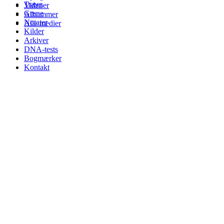
Træer
Videoer
Grene
Albummer
Notater
Alle medier
Kilder
Arkiver
DNA-tests
Bogmærker
Kontakt