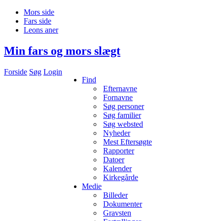
Mors side
Fars side
Leons aner
Min fars og mors slægt
Forside
Søg
Login
Find
Efternavne
Fornavne
Søg personer
Søg familier
Søg websted
Nyheder
Mest Eftersøgte
Rapporter
Datoer
Kalender
Kirkegårde
Medie
Billeder
Dokumenter
Gravsten