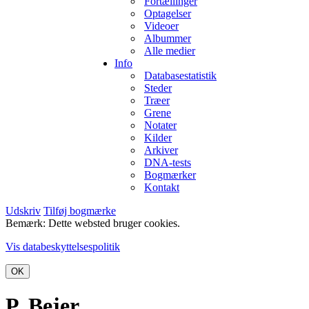
Fortællinger
Optagelser
Videoer
Albummer
Alle medier
Info
Databasestatistik
Steder
Træer
Grene
Notater
Kilder
Arkiver
DNA-tests
Bogmærker
Kontakt
Udskriv
Tilføj bogmærke
Bemærk: Dette websted bruger cookies.
Vis databeskyttelsespolitik
OK
P. Bejer