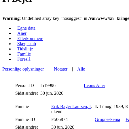
Warning
: Undefined array key "nosuggest" in
/var/www/xn--kringe
Egne data
Aner
Efterkommere
Slægtskab
Tidslinje
Familie
Foreslå
Personlige oplysninger
|
Notater
|
Alle
Person-ID
I519996
Leons Aner
Sidst ændret
30 jun. 2026
Familie
Erik Bager Laursen, I
,
f.
17 aug. 1939, K
ukendt
Familie-ID
F506874
Gruppeskema
|
F
Sidst ændret
30 jun. 2026