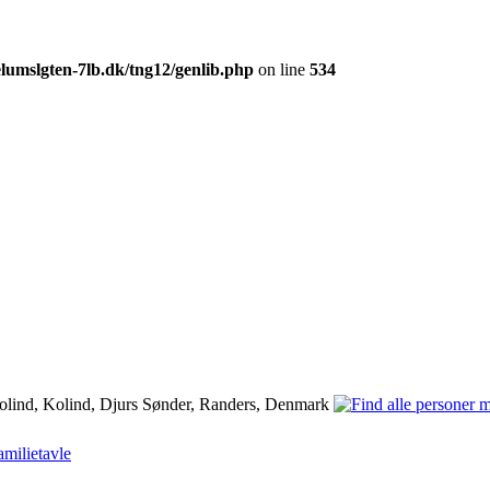
lumslgten-7lb.dk/tng12/genlib.php
on line
534
olind, Kolind, Djurs Sønder, Randers, Denmark
amilietavle