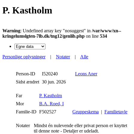
P. Kastholm
Warning
: Undefined array key "nosuggest" in
/var/www/xn--
kringelumslgten-7lb.dk/tng12/genlib.php
on line
534
Personlige oplysninger
|
Notater
|
Alle
Person-ID
I520240
Leons Aner
Sidst ændret
30 jun. 2026
Far
P. Kastholm
Mor
B.A. Roed, I
Familie-ID
F502527
Gruppeskema
|
Familietavle
Notater
Mindst én nulevende eller privat person er knyttet
til denne note - Detaljer er udeladt.