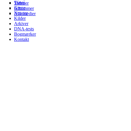
Træer
Videoer
Grene
Albummer
Notater
Alle medier
Kilder
Arkiver
DNA-tests
Bogmærker
Kontakt