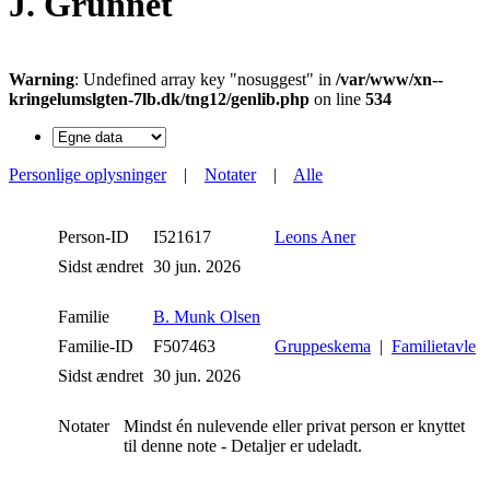
J. Grunnet
Warning
: Undefined array key "nosuggest" in
/var/www/xn--
kringelumslgten-7lb.dk/tng12/genlib.php
on line
534
Personlige oplysninger
|
Notater
|
Alle
Person-ID
I521617
Leons Aner
Sidst ændret
30 jun. 2026
Familie
B. Munk Olsen
Familie-ID
F507463
Gruppeskema
|
Familietavle
Sidst ændret
30 jun. 2026
Notater
Mindst én nulevende eller privat person er knyttet
til denne note - Detaljer er udeladt.