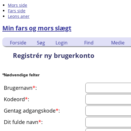
Mors side
Fars side
Leons aner
Min fars og mors slægt
Forside
Søg
Login
Find
Medie
Registrér ny brugerkonto
*Nødvendige felter
Brugernavn
*
:
Kodeord
*
:
Gentag adgangskode
*
:
Dit fulde navn
*
: