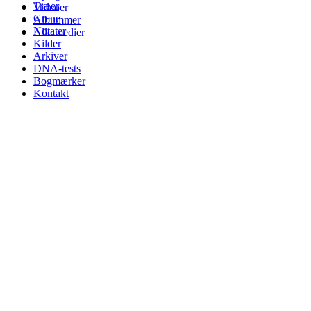
Træer
Videoer
Grene
Albummer
Notater
Alle medier
Kilder
Arkiver
DNA-tests
Bogmærker
Kontakt