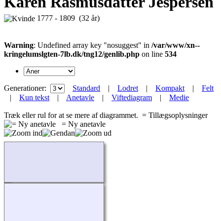
Karen Rasmusdatter Jespersen
1777 - 1809 (32 år)
Warning
: Undefined array key "nosuggest" in
/var/www/xn--
kringelumslgten-7lb.dk/tng12/genlib.php
on line
534
Generationer:
Standard
|
Lodret
|
Kompakt
|
Felt
|
Kun tekst
|
Anetavle
|
Viftediagram
|
Medie
Træk eller rul for at se mere af diagrammet.
= Tillægsoplysninger
= Ny anetavle
Indlæser...