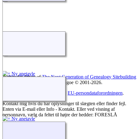
Webstedet drives af
The Next Generation of Genealogy Sitebuilding
v. 15.0.4, forfattet af Darrin Lythgoe © 2001-2026.
Opdateres af
Leon Sønderskov
. |
EU-persondataforordningen
.
Kontakt mig hvis du har oplysninger til slægten eller finder fejl.
Enten via E-mail eller Info - Kontakt. Eller ved visning af
personnavn, vælg da feltet til højre der hedder: FORESLÅ
Skift til standardvisning