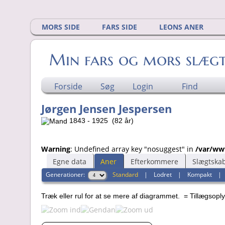
MORS SIDE
FARS SIDE
LEONS ANER
Min fars og mors slæg
Forside
Søg
Login
Find
Jørgen Jensen Jespersen
1843 - 1925 (82 år)
Warning
: Undefined array key "nosuggest" in
/var/ww
Egne data
Aner
Efterkommere
Slægtska
Generationer:
Standard
|
Lodret
|
Kompakt
Træk eller rul for at se mere af diagrammet.
= Tillægsopl