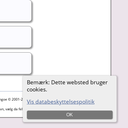
Bemærk: Dette websted bruger
cookies.
ythgoe © 2001-2026.
Vis databeskyttelsespolitik
navn, vælg da feltet til højre der hedder: FORESLÅ
OK