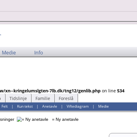
t
Medie
Info
w/xn--kringelumslgten-7lb.dk/tng12/genlib.php
on line
534
b
Tidslinje
Familie
Foreslå
|
Felt
|
Kun tekst
|
Anetavle
|
Viftediagram
|
Medie
ysninger
= Ny anetavle